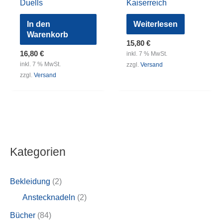
Duells
Kaiserreich
In den
Weiterlesen
Warenkorb
15,80
€
16,80
€
inkl. 7 % MwSt.
inkl. 7 % MwSt.
zzgl.
Versand
zzgl.
Versand
Kategorien
2
Bekleidung
2
P
2
Anstecknadeln
2
r
P
8
Bücher
84