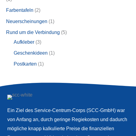
e
t
k
d
d
o
P
2
Farbentafeln
2
e
t
u
u
d
r
P
1
Neuerscheinungen
1
e
k
k
u
o
r
P
5
Rund um die Verbindung
5
t
t
k
d
o
r
3
P
Aufkleber
3
e
t
u
d
o
P
r
1
Geschenkideen
1
e
k
u
d
r
o
P
1
Postkarten
1
t
k
u
o
d
r
P
t
k
d
u
o
r
e
t
u
k
d
o
k
t
u
d
t
e
Ein Ziel des Service-Centrum-Corps (SCC-GmbH) war
k
u
e
von Anfang an, durch geringe Regiekosten und dadurch
t
k
mögliche knapp kalkulierte Preise die finanziellen
t