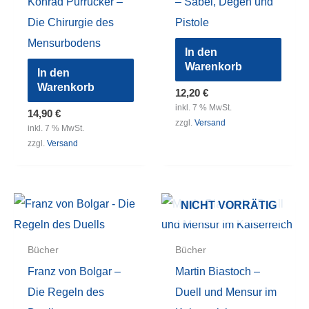
Konrad Purrucker –
– Säbel, Degen und
Die Chirurgie des
Pistole
Mensurbodens
In den
Warenkorb
In den
Warenkorb
12,20
€
inkl. 7 % MwSt.
14,90
€
zzgl.
Versand
inkl. 7 % MwSt.
zzgl.
Versand
NICHT VORRÄTIG
Bücher
Bücher
Franz von Bolgar –
Martin Biastoch –
Die Regeln des
Duell und Mensur im