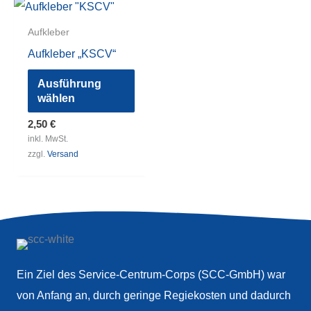
Aufkleber
Aufkleber „KSCV“
Dieses
Ausführung
Produkt
wählen
weist
2,50
€
mehrere
inkl. MwSt.
zzgl.
Versand
Varianten
auf.
Die
Optionen
können
auf
Ein Ziel des Service-Centrum-Corps (SCC-GmbH) war
der
von Anfang an, durch geringe Regiekosten und dadurch
Produktseite