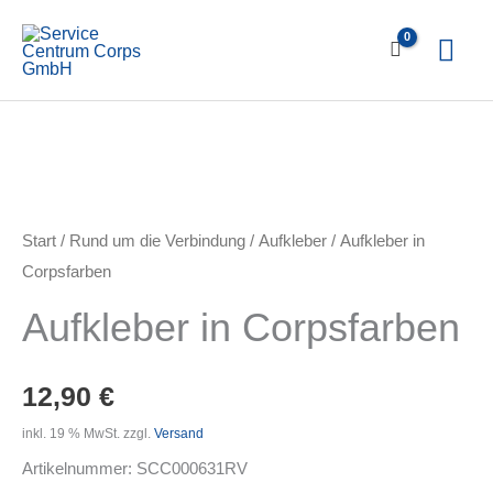
Zum
Hau
Inhalt
springen
Start
/
Rund um die Verbindung
/
Aufkleber
/ Aufkleber in
Corpsfarben
Aufkleber in Corpsfarben
12,90
€
inkl. 19 % MwSt.
zzgl.
Versand
Artikelnummer:
SCC000631RV