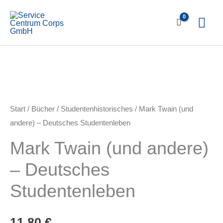
Zum
Hau
Inhalt
springen
Start
/
Bücher
/
Studentenhistorisches
/ Mark Twain (und
andere) – Deutsches Studentenleben
Mark Twain (und andere)
– Deutsches
Studentenleben
11,80
€