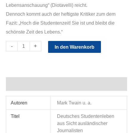
Lebensanschauung“ (Diotavelli) reicht.
Dennoch kommt auch der heftigste Kritiker zum dem
Fazit: „Hoch die Studentenzeit! Sie ist und bleibt die
schönste Zeit des Lebens.“
Mark
-
+
In den Warenkorb
Twain
(und
andere)
-
Zusätzliche Information
Deutsches
Studentenleben
Autoren
Mark Twain u. a.
Menge
Titel
Deutsches Studentenleben
aus Sicht ausländischer
Journalisten